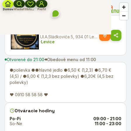
←
Späť na všetky reštaurácie
Domov
Hľadať
Obľúbené
Profil
Retro Club
Ul.A.Sládkoviča 5, 934 01 Levice
Levice
Otvorené do 21:00
Obedové menu od 11:00
●polievka ●●hlavné jedlo ●6,50 € (1,2,3) ●6,70 €
(4,5) / ●6,00 € (1,2,3 bez polievky) ●6,20€ (4,5 bez
polievky)
♥ 0910 58 58 58 ♥
Otváracie hodiny
Po-Pi
09:00 - 21:00
So-Ne
11:00 - 23:00