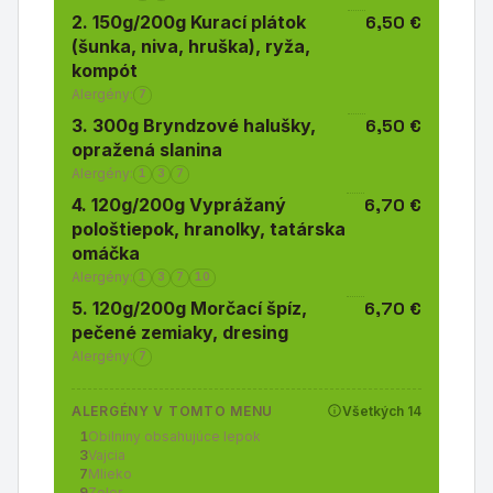
2. 150g/200g Kurací plátok
6,50 €
(šunka, niva, hruška), ryža,
kompót
Alergény:
7
3. 300g Bryndzové halušky,
6,50 €
opražená slanina
Alergény:
1
3
7
4. 120g/200g Vyprážaný
6,70 €
pološtiepok, hranolky, tatárska
omáčka
Alergény:
1
3
7
10
5. 120g/200g Morčací špíz,
6,70 €
pečené zemiaky, dresing
Alergény:
7
ALERGÉNY V TOMTO MENU
Všetkých 14
1
Obilniny obsahujúce lepok
3
Vajcia
7
Mlieko
9
Zeler