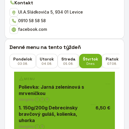
Kontakt
Ul.A.Sládkoviča 5, 934 01 Levice
0910 58 58 58
facebook.com
Denné menu na tento týždeň
Pondelok
Utorok
Streda
Štvrtok
Piatok
S
03.08.
04.08.
05.08.
Dnes
07.08.
MENU
Polievka: Jarná zeleninová s
mrveničkou
Alergény:
1
3
9
1. 150g/200g Debrecínsky
6,50 €
bravčový guláš, kolienka,
uhorka
Alergény:
1
3