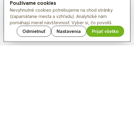
Používame cookies
Nevyhnutné cookies potrebujeme na chod stránky
(zapamätanie mesta a vzhľadu). Analytické nám
pomáhajú merať návštevnosť. Vyber si, čo povolíš.
Odmietnuť
Nastavenia
Prijať všetko
OpenFreeMap
© OpenMapTiles
Data from
OpenStreetMap
Denné menu reštaurácií v tvojom meste.
PREVÁDZKOVATEĽ
MOVEON s.r.o.
Pri Podlužianke 5, 934 01 Levice
IČO 45 483 213 · DIČ 2023008735
IBAN 2923835793/1100 · Tatra Banka
KONTAKT
0918 185 444