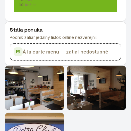
10
Horčica
Stála ponuka
Podnik zatiaľ jedálny lístok online nezverejnil.
À la carte menu — zatiaľ nedostupné