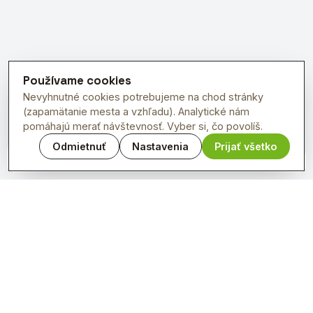
Používame cookies
Nevyhnutné cookies potrebujeme na chod stránky
(zapamätanie mesta a vzhľadu). Analytické nám
pomáhajú merať návštevnosť. Vyber si, čo povolíš.
Odmietnuť
Nastavenia
Prijať všetko
OpenFreeMap
© OpenMapTiles
Data from
OpenStreetMap
Denné menu reštaurácií v tvojom meste.
PREVÁDZKOVATEĽ
MOVEON s.r.o.
Pri Podlužianke 5, 934 01 Levice