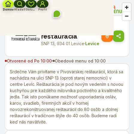
←
Späť na všetky reštaurácie
Domov
Hľadať
Obľúbené
Profil
Pivovarská
reštaurácia
SNP 13, 934 01 Levice
Levice
Otvorené od Po 10:00
Obedové menu od 10:00
Srdečne Vám privítame v Pivovarskej reštaurácií, ktorá sa
nachádza na ulici SNP 13 (oproti starej nemocnici) v
centre Levíc. Reštaurácia je pod novým vedením s novou
kuchyňou pre každého milovníka poctivého a kvalitného
jedla. Tak isto ponúkame možnosť usporiadania osláv,
karov, svadieb, firemných akcií v hornej
novozrekonštruovanej reštaurácií do 80 osôb a dolnej
reštaurácií v tradičnom štýle do 40 osôb. Budeme radi
keď nás navštívite.