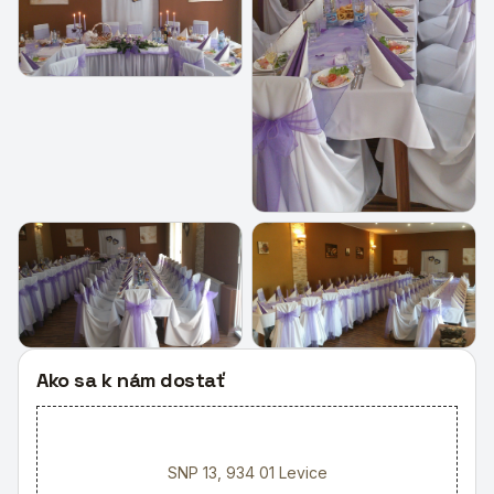
+
6
Ako sa k nám dostať
SNP 13, 934 01 Levice