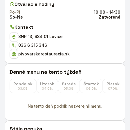
Otváracie hodiny
Po-Pi
10:00 - 14:30
So-Ne
Zatvorené
Kontakt
SNP 13, 934 01 Levice
036 6 315 346
pivovarskarestauracia.sk
Denné menu na tento týždeň
Pondelok
Utorok
Streda
Štvrtok
Piatok
S
03.08.
04.08.
05.08.
06.08.
07.08.
Na tento deň podnik nezverejnil menu.
Stála ponuka