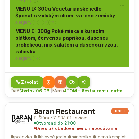
MENU D: 300g Vegetariánske jedlo —
Špenát s volským okom, varené zemiaky
Alergény:
1
3
7
12
MENU E: 300g Poké miska s kuracím
plátkom, červenou paprikou, dusenou
brokolicou, mix šalátom a dusenou ryžou,
zálievka
Alergény:
12
Zavolať
Deň
Štvrtok 06.08.
|
Menu
ATOM – Restaurant il caffe
Baran Restaurant
DNES
Ľ. Štúra 47, 934 01 Levice
Otvorené
do 21:00
Dnes už obedové menu nepodávame
●polievka ●●hlavné jedlo ●minérálka ● cena komplet