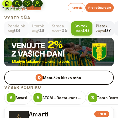
Levice
Inzercia
Pre reštaurácie
Domov
Hľadať
Obľúbené
Profil
VÝBER DŇA
Pondelok
Utorok
Streda
Štvrtok
Piatok
03
04
05
06
07
Aug
Aug
Včera
Dnes
Zajtra
Menučka blízko mňa
VÝBER PODNIKU
Amarti
ATOM – Restaurant il caffe
Baran Rest
Amarti
DNES