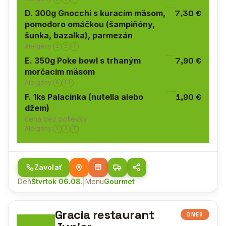
D. 300g Gnocchi s kuracím mäsom,
7,30 €
pomodoro omáčkou (šampiňóny,
šunka, bazalka), parmezán
Alergény:
1
3
7
E. 350g Poke bowl s trhaným
7,90 €
morčacím mäsom
Alergény:
6
11
F. 1ks Palacinka (nutella alebo
1,90 €
džem)
cena bez polievky
Alergény:
1
3
7
Zavolať
Deň
Štvrtok 06.08.
|
Menu
Gourmet
Gracia restaurant
DNES