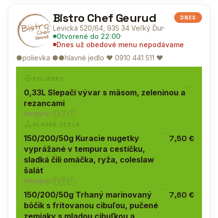
Bistro Chef Geurud
DNES
Levická 520/64, 935 34 Veľký Ďur
Otvorené
do 22:00
Dnes už obedové menu nepodávame
●polievka ●●hlavné jedlo ♥
0910 441 511
♥
POLIEVKY
0,33L Slepačí vývar s mäsom, zeleninou a
rezancami
Alergény:
1
3
7
HLAVNÉ JEDLÁ
150/200/50g Kuracie nugetky
7,50 €
vyprážané v tempura cestíčku,
sladká čili omáčka, ryža, coleslaw
šalát
Alergény:
1
3
7
150/200/50g Trhaný marinovaný
7,60 €
bôčik s fritovanou cibuľou, pučené
zemiaky s mladou cibuľkou a