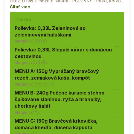
lístok. U nás si môžete NABRAŤ POLIEVKY - toľko, koľko…
Čítať viac
MENU
Polievka: 0,33L Zeleninová so
zeleninovými haluškami
Alergény:
1
3
9
Polievka: 0,33L Slepačí vývar s domácou
cestovinou
Alergény:
1
3
9
MENU A: 150g Vyprážaný bravčový
rezeň, zemiaková kaša, kompót
Alergény:
1
3
7
12
MENU B: 240g Pečené kuracie stehno
špikované slaninou, ryža a hranolky,
uhorkový šalát
Alergény:
12
MENU C: 150g Bravčová krkovička,
domáca knedľa, dusená kapusta
Alergény:
1