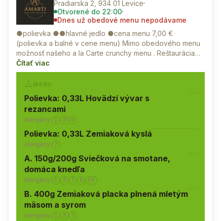
Pradiarska 2, 934 01 Levice
Otvorené
do 22:00
Dnes už obedové menu nepodávame
●polievka ●●hlavné jedlo ●cena menu 7,00 €
(polievka a balné v cene menu) Mimo obedového menu
možnosť našeho a la Carte crunchy menu . Reštaurácia…
Čítať viac
MENU
Polievka: 0,33L Hovädzí vývar s
rezancami
Alergény:
1
3
9
Polievka: 0,33L Zemiaková kyslá
Alergény:
7
A. 150g/200g Sviečková na smotane,
domáca knedľa
Alergény:
1
3
7
9
10
B. 400g Zemiaková placka plnená mletým
mäsom a syrom
Alergény:
1
3
7