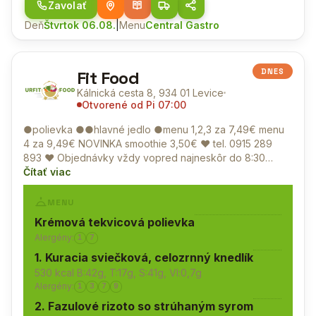
Zavolať
Deň
Štvrtok 06.08.
|
Menu
Central Gastro
DNES
Fit Food
Kálnická cesta 8, 934 01 Levice
Otvorené od Pi 07:00
●polievka ●●hlavné jedlo ●menu 1,2,3 za 7,49€ menu
4 za 9,49€ NOVINKA smoothie 3,50€ ♥ tel.
0915 289
893
♥ Objednávky vždy vopred najneskôr do 8:30…
Čítať viac
MENU
Krémová tekvicová polievka
Alergény:
1
7
1. Kuracia sviečková, celozrnný knedlík
530 kcal B:42g, T:17g, S:41g, Vl:0,7g
Alergény:
1
3
7
9
2. Fazulové rizoto so strúhaným syrom