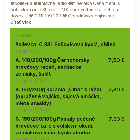
●polievka ●●hlavné jedlo ●minerálka Cena menu s
polievkou od 7,30 eur – 7,90eur / vrátane balného a
dovozu/ ♥
0911 109 309
♥ Objednávky prijímame…
Čítať viac
MENU
Polievka: 0,33L Šošovicová kyslá, chlieb
Alergény:
1
7
A. 140/200/100g Černohorský
7,30 €
bravčový rezeň, sedliacke
zemiaky, šalát
Alergény:
1
3
7
B. 150/200g Kuracia „Čína" s ryžou
7,30 €
(opražené vajíčko, sójová omáčka,
mleté arašidy)
Alergény:
1
5
6
C. 150/200/100g Pomaly pečené
7,90 €
bravčové karé s volským okom,
zemiaková kaša, kyslá uhorka
Alergény:
1
3
7