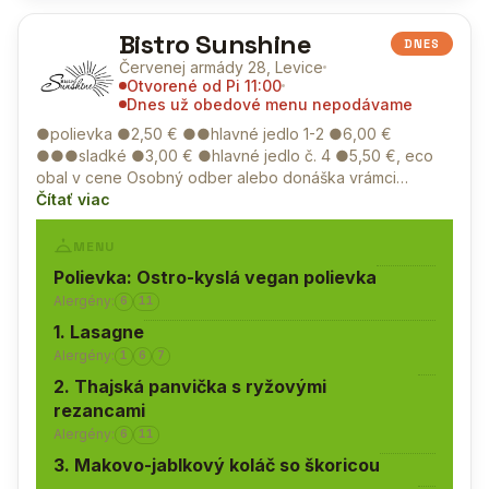
Bistro Sunshine
DNES
Červenej armády 28, Levice
Otvorené od Pi 11:00
Dnes už obedové menu nepodávame
●polievka ●2,50 € ●●hlavné jedlo 1-2 ●6,00 €
●●●sladké ●3,00 € ●hlavné jedlo č. 4 ●5,50 €, eco
obal v cene Osobný odber alebo donáška vrámci…
Čítať viac
MENU
Polievka: Ostro-kyslá vegan polievka
Alergény:
6
11
1. Lasagne
Alergény:
1
6
7
2. Thajská panvička s ryžovými
rezancami
Alergény:
6
11
3. Makovo-jablkový koláč so škoricou