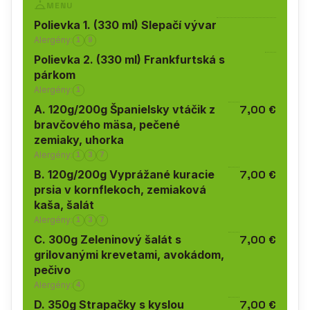
MENU
Polievka 1. (330 ml) Slepačí vývar
Alergény:
1
9
Polievka 2. (330 ml) Frankfurtská s
párkom
Alergény:
1
A. 120g/200g Španielsky vtáčik z
7,00 €
bravčového mäsa, pečené
zemiaky, uhorka
Alergény:
1
3
7
B. 120g/200g Vyprážané kuracie
7,00 €
prsia v kornflekoch, zemiaková
kaša, šalát
Alergény:
1
3
7
C. 300g Zeleninový šalát s
7,00 €
grilovanými krevetami, avokádom,
pečivo
Alergény:
4
D. 350g Strapačky s kyslou
7,00 €