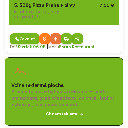
5. 500g Pizza Praha + olivy
7,50 €
tomato, šunka, syr, olivy
Alergény:
1
7
Zavolať
Deň
Štvrtok 06.08.
|
Menu
Baran Restaurant
Voľná reklamná plocha
Presne tu môže byť vaša reklama — medzi
menučkami, pred očami hostí vo chvíli, keď si
vyberajú, kam pôjdu na obed.
Chcem reklamu →