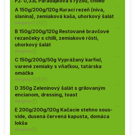
P2: 0,33L Paradajková s ryžou, chlieb
A 150g/200g/120g Kurací rezeň (niva,
slanina), zemiaková kaša, uhorkový šalát
Alergény:
1
3
7
B 150g/200g/120g Restované bravčové
rezančeky s chilli, zemiakové rösti,
uhorkový šalát
Alergény:
1
C 150g/200g/50g Vyprážaný karfiol,
varené zemiaky s vňaťkou, tatárska
omáčka
Alergény:
1
3
7
D 350g Zeleninový šalát s grilovaným
encianom, dressing, toast
Alergény:
7
E 200g/200g/120g Kačacie stehno sous-
vide, dusená červená kapusta, domáca
lokša
Alergény:
1