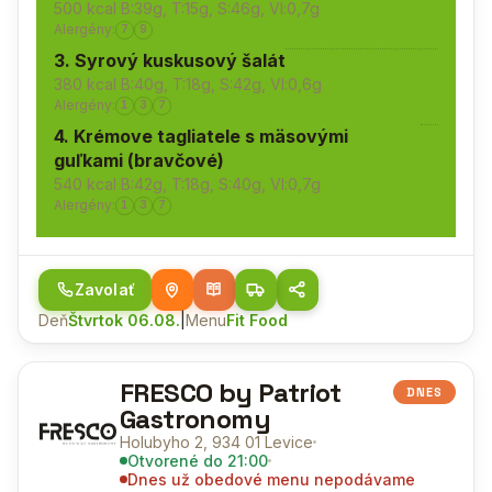
500 kcal B:39g, T:15g, S:46g, Vl:0,7g
Alergény:
7
9
3. Syrový kuskusový šalát
380 kcal B:40g, T:18g, S:42g, Vl:0,6g
Alergény:
1
3
7
4. Krémove tagliatele s mäsovými
guľkami (bravčové)
540 kcal B:42g, T:18g, S:40g, Vl:0,7g
Alergény:
1
3
7
Zavolať
Deň
Štvrtok 06.08.
|
Menu
Fit Food
FRESCO by Patriot
DNES
Gastronomy
Holubyho 2, 934 01 Levice
Otvorené
do 21:00
Dnes už obedové menu nepodávame