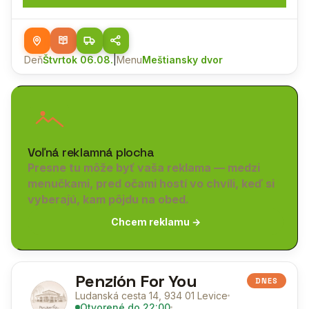
Deň
Štvrtok 06.08.
|
Menu
Meštiansky dvor
Voľná reklamná plocha
Presne tu môže byť vaša reklama — medzi
menučkami, pred očami hostí vo chvíli, keď si
vyberajú, kam pôjdu na obed.
Chcem reklamu →
Penzión For You
DNES
Ludanská cesta 14, 934 01 Levice
Otvorené
do 22:00