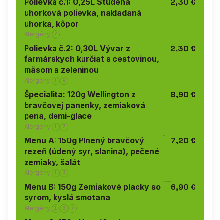
Polievka č.1: 0,25L Studená
2,30 €
uhorková polievka, nakladaná
uhorka, kôpor
Alergény:
7
Polievka č.2: 0,30L Vývar z
2,30 €
farmárskych kurčiat s cestovinou,
mäsom a zeleninou
Alergény:
1
9
Špecialita: 120g Wellington z
8,90 €
bravčovej panenky, zemiaková
pena, demi-glace
Alergény:
1
7
Menu A: 150g Plnený bravčový
7,20 €
rezeň (údený syr, slanina), pečené
zemiaky, šalát
Alergény:
1
3
Menu B: 150g Zemiakové placky so
6,90 €
syrom, kyslá smotana
Alergény:
1
3
7