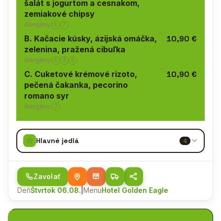
šalát s jogurtom a cesnakom,
zemiakové chipsy
Alergény:
1
7
B. Kačacie kúsky, ázijská omáčka,
10,90 €
zelenina, pražená cibuľka
Alergény:
1
3
6
C. Cuketové krémové rizoto,
10,90 €
pečená čakanka, pecorino
romano syr
Alergény:
7
Hlavné jedlá
4
Zavolať
Deň
Štvrtok 06.08.
|
Menu
Hotel Golden Eagle