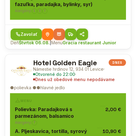
fazuľka, paradajka, bylinky, syr)
Alergény:
1
3
7
Zavolať
Deň
Štvrtok 06.08.
|
Menu
Gracia restaurant Junior
Hotel Golden Eagle
DNES
Námestie hrdinov 12, 934 01 Levice
Otvorené
do 22:00
Dnes už obedové menu nepodávame
●polievka ●●hlavné jedlo
MENU
Polievka: Paradajková s
2,00 €
parmezánom, balsamico
Alergény:
7
A. Pljeskavica, tortilla, syrový
10,90 €