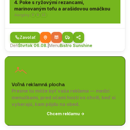
4. Poke s ryžovými rezancami,
marinovaným tofu a arašidovou omáčkou
Alergény:
5
6
11
Zavolať
Deň
Štvrtok 06.08.
|
Menu
Bistro Sunshine
Voľná reklamná plocha
Presne tu môže byť vaša reklama — medzi
menučkami, pred očami hostí vo chvíli, keď si
vyberajú, kam pôjdu na obed.
Chcem reklamu →