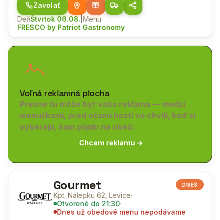
Zavolať
Deň
Štvrtok 06.08.
|
Menu
FRESCO by Patriot Gastronomy
Voľná reklamná plocha
Presne tu môže byť vaša reklama — medzi
menučkami, pred očami hostí vo chvíli, keď si
vyberajú, kam pôjdu na obed.
Chcem reklamu →
Gourmet
DNES
Kpt. Nálepku 62, Levice
Otvorené
do 21:30
Dnes už obedové menu nepodávame