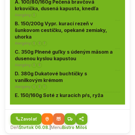
A. 100/80/160g Pečená bravčová
krkovička, dusená kapusta, knedľa
Alergény:
1
B. 150/200g Vypr. kurací rezeň v
šunkovom cestíčku, opekané zemiaky,
uhorka
Alergény:
1
3
7
C. 350g Plnené guľky s údeným mäsom a
dusenou kyslou kapustou
Alergény:
1
3
D. 380g Dukatové buchtičky s
vanilkovým krémom
Alergény:
1
3
7
E. 150/160g Soté z kuracích pŕs, ryža
Zavolať
Deň
Štvrtok 06.08.
|
Menu
Bistro Miloš