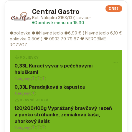
DNES
Central Gastro
Kpt. Nálepku 3163/137, Levice
Obedové menu do 15:30
●polievka ●●hlavné jedlo ●6,90 € ( hlavné jedlo 6,10 €
polievka 0,80€ ) ♥ 0903 79 79 87 ♥ NEROBÍME
ROZVOZ
POLIEVKY
0,33L Kurací vývar s pečeňovými
haluškami
Alergény:
1
3
9
0,33L Paradajková s kapustou
Alergény:
1
HLAVNÉ JEDLÁ
120/200/100g Vyprážaný bravčový rezeň
v panko strúhanke, zemiaková kaša,
uhorkový šalát
Alergény:
1
3
7