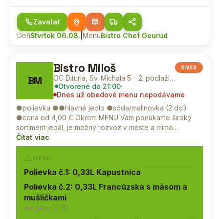
Zavolať
Deň
Štvrtok 06.08.
|
Menu
Bistro Chef Geurud
Bistro Miloš
DNES
OC Dituria, Sv. Michala 5 – 2. podlažie, Levice
BM
Otvorené
do 21:00
Dnes už obedové menu nepodávame
●polievka ●●hlavné jedlo ●sóda/malinovka (2 dcl)
●cena od 4,00 € Okrem MENU Vám ponúkame široký
sortiment jedál, je možný rozvoz v meste a mimo…
Čítať viac
MENU
Polievka č.1: 0,33L Kapustnica
Polievka č.2: 0,33L Francúzska s mäsom a
mušličkami
Alergény:
1
3