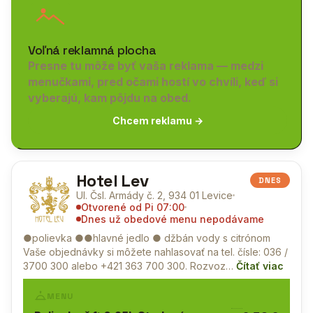
Voľná reklamná plocha
Presne tu môže byť vaša reklama — medzi
menučkami, pred očami hostí vo chvíli, keď si
vyberajú, kam pôjdu na obed.
Chcem reklamu →
Hotel Lev
DNES
Ul. Čsl. Armády č. 2, 934 01 Levice
Otvorené od Pi 07:00
Dnes už obedové menu nepodávame
●polievka ●●hlavné jedlo ● džbán vody s citrónom
Vaše objednávky si môžete nahlasovať na tel. čísle: 036 /
3700 300 alebo +421 363 700 300. Rozvoz…
Čítať viac
MENU