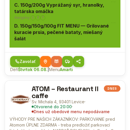
C. 150g/200g Vyprážaný syr, hranolky,
tatárska omáčka
Alergény:
1
3
7
D. 150g/150g/100g FIT MENU — Grilované
kuracie prsia, pečené bataty, miešaný
šalát
Zavolať
Deň
Štvrtok 06.08.
|
Menu
Amarti
ATOM – Restaurant il
DNES
caffe
Sv. Michala 4, 93401 Levice
Otvorené
do 20:00
Dnes už obedové menu nepodávame
VÝHODY PRE NAŠICH ZÁKAZNÍKOV: PARKOVANIE pred
Atomom ÚPLNE ZDARMA - treba predložiť parkovací