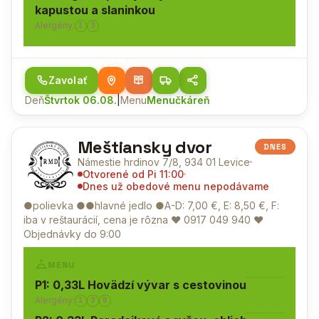
kapustou a slaninkou
Alergény:
1
3
Zavolať
Deň
Štvrtok 06.08.
|
Menu
Menučkáreň
Meštiansky dvor
DNES
Námestie hrdinov 7/8, 934 01 Levice
Otvorené od Pi 11:00
Dnes už obedové menu nepodávame
●polievka ●●hlavné jedlo ●A-D: 7,00 €, E: 8,50 €, F:
iba v reštaurácií, cena je rôzna ♥
0917 049 940
♥
Objednávky do 9:00
MENU
P1: 0,33L Hovädzí vývar s cestovinou
Alergény:
1
3
9