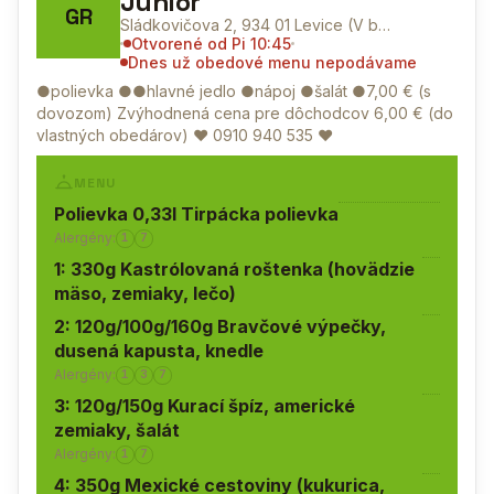
Junior
GR
Sládkovičova 2, 934 01 Levice (V budove Mestského kultúrneho strediska Junior)
Otvorené od Pi 10:45
Dnes už obedové menu nepodávame
●polievka ●●hlavné jedlo ●nápoj ●šalát ●7,00 € (s
dovozom) Zvýhodnená cena pre dôchodcov 6,00 € (do
vlastných obedárov) ♥
0910 940 535
♥
MENU
Polievka 0,33l Tirpácka polievka
Alergény:
1
7
1: 330g Kastrólovaná roštenka (hovädzie
mäso, zemiaky, lečo)
2: 120g/100g/160g Bravčové výpečky,
dusená kapusta, knedle
Alergény:
1
3
7
3: 120g/150g Kurací špíz, americké
zemiaky, šalát
Alergény:
1
7
4: 350g Mexické cestoviny (kukurica,