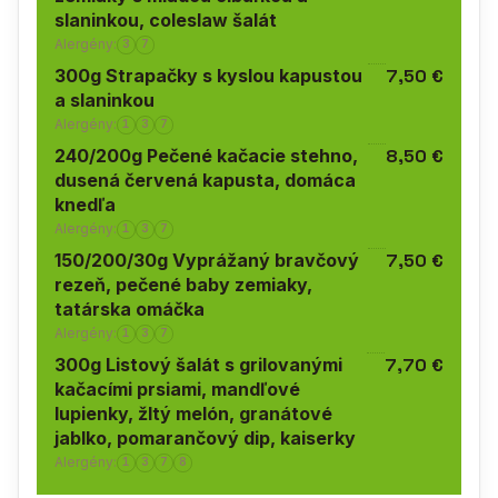
slaninkou, coleslaw šalát
Alergény:
3
7
300g Strapačky s kyslou kapustou
7,50 €
a slaninkou
Alergény:
1
3
7
240/200g Pečené kačacie stehno,
8,50 €
dusená červená kapusta, domáca
knedľa
Alergény:
1
3
7
150/200/30g Vyprážaný bravčový
7,50 €
rezeň, pečené baby zemiaky,
tatárska omáčka
Alergény:
1
3
7
300g Listový šalát s grilovanými
7,70 €
kačacími prsiami, mandľové
lupienky, žltý melón, granátové
jablko, pomarančový dip, kaiserky
Alergény:
1
3
7
8