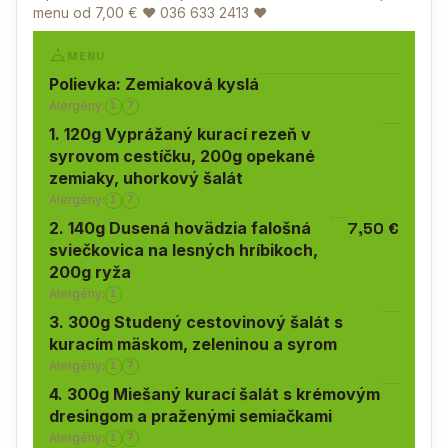
menu od 7,00 € ♥
036 633 241
3 ♥
MENU
Polievka: Zemiaková kyslá
Alergény:
1
7
1. 120g Vyprážaný kurací rezeň v
syrovom cestíčku, 200g opekané
zemiaky, uhorkový šalát
Alergény:
1
7
2. 140g Dusená hovädzia falošná
7,50 €
sviečkovica na lesných hríbikoch,
200g ryža
Alergény:
1
3. 300g Studený cestovinový šalát s
kuracím mäskom, zeleninou a syrom
Alergény:
1
7
4. 300g Miešaný kurací šalát s krémovým
dresingom a praženými semiačkami
Alergény:
1
7