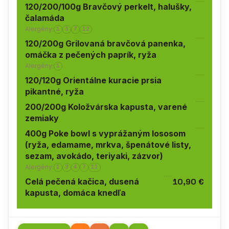
120/200/100g Bravčový perkelt, halušky,
čalamáda
Alergény:
1
3
7
12
120/200g Grilovaná bravčová panenka,
omáčka z pečených paprík, ryža
Alergény:
1
120/120g Orientálne kuracie prsia
pikantné, ryža
200/200g Koložvárska kapusta, varené
zemiaky
400g Poke bowl s vyprážaným lososom
(ryža, edamame, mrkva, špenátové listy,
sezam, avokádo, teriyaki, zázvor)
Alergény:
1
3
4
7
11
Celá pečená kačica, dusená
10,90 €
kapusta, domáca knedľa