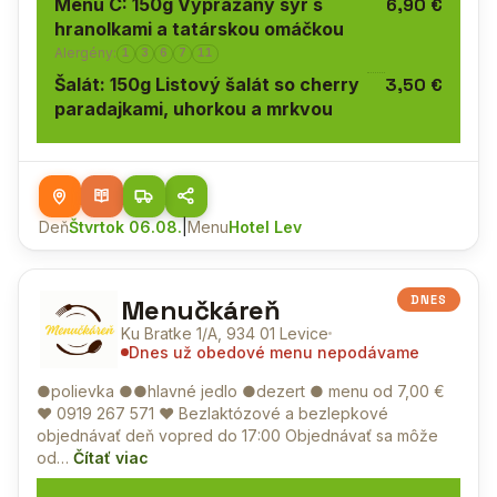
Menu C: 150g Vyprážaný syr s
6,90 €
hranolkami a tatárskou omáčkou
Alergény:
1
3
6
7
11
Šalát: 150g Listový šalát so cherry
3,50 €
paradajkami, uhorkou a mrkvou
Deň
Štvrtok 06.08.
|
Menu
Hotel Lev
DNES
Menučkáreň
Ku Bratke 1/A, 934 01 Levice
Dnes už obedové menu nepodávame
●polievka ●●hlavné jedlo ●dezert ● menu od 7,00 €
♥
0919 267 571
♥ Bezlaktózové a bezlepkové
objednávať deň vopred do 17:00 Objednávať sa môže
od…
Čítať viac