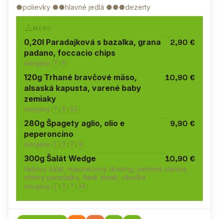
●polievky ●●hlavné jedlá ●●●dezerty
MENU
0,20l Paradajková s bazalka, grana
2,90 €
padano, foccacio chips
Alergény:
7
9
120g Trhané bravčové mäso,
10,90 €
alsaská kapusta, varené baby
zemiaky
Alergény:
7
8
12
280g Špagety aglio, olio e
9,90 €
peperoncino
Alergény:
1
3
7
9
300g Šalát Wedge
10,90 €
ľadový šalát, majonézový dresing, pečená slanina,
cherry paradajky, flank steak, cibuľka
Alergény:
1
3
7
10