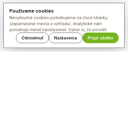
Používame cookies
Nevyhnutné cookies potrebujeme na chod stránky
(zapamätanie mesta a vzhľadu). Analytické nám
pomáhajú merať návštevnosť. Vyber si, čo povolíš.
Odmietnuť
Nastavenia
Prijať všetko
OpenFreeMap
© OpenMapTiles
Data from
OpenStreetMap
Denné menu reštaurácií v tvojom meste.
PREVÁDZKOVATEĽ
MOVEON s.r.o.
Pri Podlužianke 5, 934 01 Levice
IČO 45 483 213 · DIČ 2023008735
IBAN 2923835793/1100 · Tatra Banka
KONTAKT