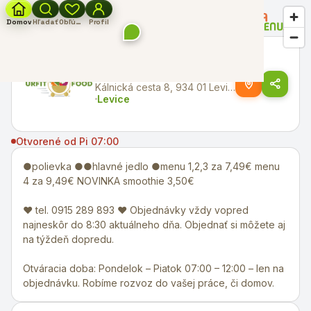
←
Späť na všetky reštaurácie
Domov
Hľadať
Obľúbené
Profil
Fit Food
Kálnická cesta 8, 934 01 Levice
Levice
Otvorené od Pi 07:00
●polievka ●●hlavné jedlo ●menu 1,2,3 za 7,49€ menu
4 za 9,49€ NOVINKA smoothie 3,50€
♥ tel. 0915 289 893 ♥ Objednávky vždy vopred
najneskôr do 8:30 aktuálneho dňa. Objednať si môžete aj
na týždeň dopredu.
Otváracia doba: Pondelok – Piatok 07:00 – 12:00 – len na
objednávku. Robíme rozvoz do vašej práce, či domov.