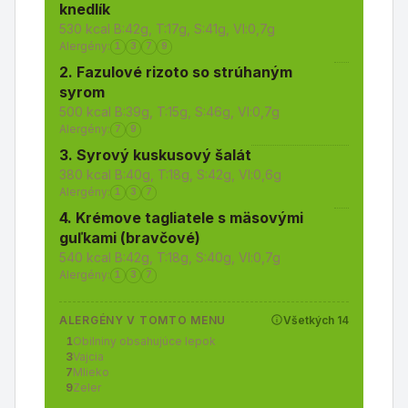
knedlík
530 kcal B:42g, T:17g, S:41g, Vl:0,7g
Alergény:
1
3
7
9
2. Fazulové rizoto so strúhaným
syrom
500 kcal B:39g, T:15g, S:46g, Vl:0,7g
Alergény:
7
9
3. Syrový kuskusový šalát
380 kcal B:40g, T:18g, S:42g, Vl:0,6g
Alergény:
1
3
7
4. Krémove tagliatele s mäsovými
guľkami (bravčové)
540 kcal B:42g, T:18g, S:40g, Vl:0,7g
Alergény:
1
3
7
ALERGÉNY V TOMTO MENU
Všetkých 14
1
Obilniny obsahujúce lepok
3
Vajcia
7
Mlieko
9
Zeler