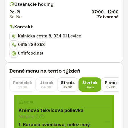
Otváracie hodiny
Po-Pi
07:00 - 12:00
So-Ne
Zatvorené
Kontakt
Kálnická cesta 8, 934 01 Levice
0915 289 893
urfitfood.net
Denné menu na tento týždeň
Pondelok
Utorok
Streda
Štvrtok
Piatok
S
03.08.
04.08.
05.08.
Dnes
07.08.
MENU
Krémová tekvicová polievka
Alergény:
1
7
1. Kuracia sviečková, celozrnný