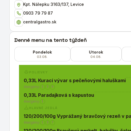
Kpt. Nálepku 3163/137, Levice
0903 79 79 87
centralgastro.sk
Denné menu na tento týždeň
Pondelok
Utorok
03.08.
04.08.
POLIEVKY
0,33L Kurací vývar s pečeňovými haluškami
Alergény:
1
3
9
0,33L Paradajková s kapustou
Alergény:
1
HLAVNÉ JEDLÁ
120/200/100g Vyprážaný bravčový rezeň v pa
Alergény:
1
3
7
120/200/100g Bravčový perkelt, halušky, čal