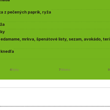
a z pečených paprík, ryža
yža
aky
edamame, mrkva, špenátové listy, sezam, avokádo, teri
 knedľa
4
Ryby
7
Mlieko
9