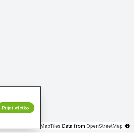
Prijať všetko
FreeMap
© OpenMapTiles
Data from
OpenStreetMap