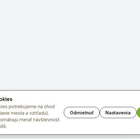
okies
ies potrebujeme na chod
Odmietnuť
Nastavenia
anie mesta a vzhľadu).
pomáhajú merať návštevnosť.
líš.
Open