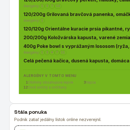
Alergény:
1
3
7
12
120/200g Grilovaná bravčová panenka, omáčk
Alergény:
1
120/120g Orientálne kuracie prsia pikantné, r
200/200g Koložvárska kapusta, varené zemi
400g Poke bowl s vyprážaným lososom (ryža, 
Alergény:
1
3
4
7
11
Celá pečená kačica, dusená kapusta, domáca
ALERGÉNY V TOMTO MENU
1
Obilniny obsahujúce lepok
3
Vajcia
12
Oxid siričitý a siričitany
Stála ponuka
Podnik zatiaľ jedálny lístok online nezverejnil.