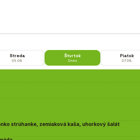
Streda
Štvrtok
Piatok
05.08.
Dnes
07.08.
nko strúhanke, zemiaková kaša, uhorkový šalát
amáda