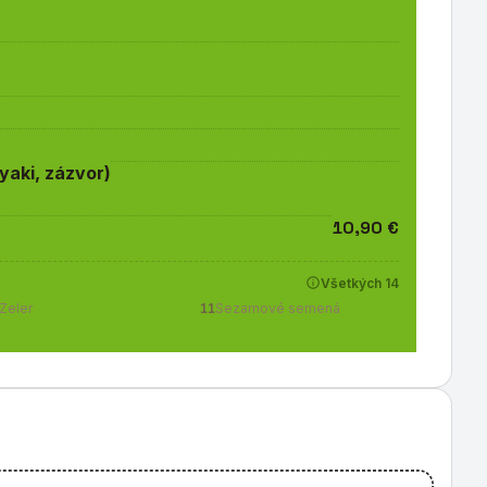
yaki, zázvor)
10,90 €
Všetkých 14
Zeler
11
Sezamové semená