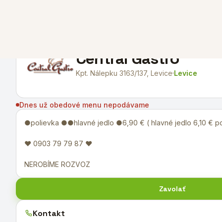
←
Späť na všetky reštaurácie
Central Gastro
Kpt. Nálepku 3163/137, Levice
Levice
Dnes už obedové menu nepodávame
●polievka ●●hlavné jedlo ●6,90 € ( hlavné jedlo 6,10 € po
♥ 0903 79 79 87 ♥
NEROBÍME ROZVOZ
Zavolať
Kontakt